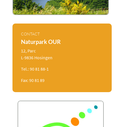
CONTACT
Naturpark OUR
12, Parc
L-9836 Hosingen
Tel.: 90 81 88-1
Fax: 90 81 89