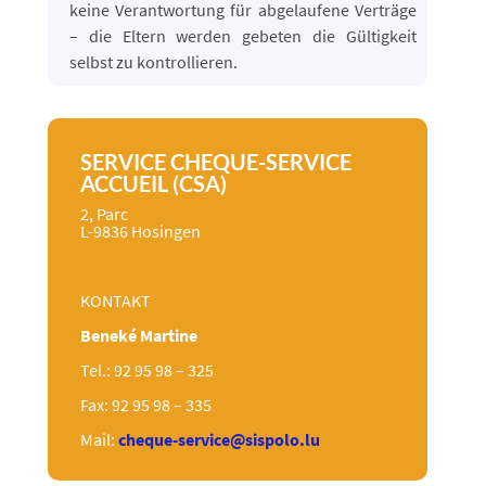
keine Verantwortung für abgelaufene Verträge
– die Eltern werden gebeten die Gültigkeit
selbst zu kontrollieren.
SERVICE CHEQUE-SERVICE
ACCUEIL (CSA)
2, Parc
L-9836 Hosingen
KONTAKT
Beneké Martine
Tel.: 92 95 98 – 325
Fax: 92 95 98 – 335
Mail:
cheque-service@sispolo.lu