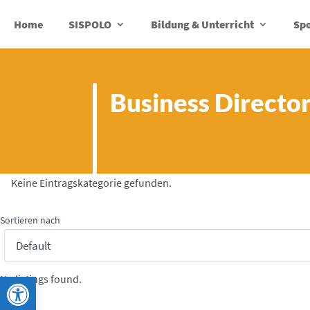
Home
SISPOLO
Bildung & Unterricht
Spo
Business Directo
Keine Eintragskategorie gefunden.
Sortieren nach
Werkzeugleiste öffnen
No listings found.